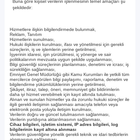
Buna göre kişisel verilerin işlenmesinin temel amaçları şu
şekildedir:
Hizmetlere ilişkin bilgilendirmede bulunmak,
Reklam, Tanıtım
Hizmetlerin sunulması,
Hukuki ilişkilerin kurulması, ifası ve yönetilmesi için gerekli
süreçlerin, iş ve işlemlerin yerine getirilmesi,
İşyerinin idaresi, işin yürütülmesi, iç yönerge ve sair
politikalarının mevzuata uygun şekilde uygulanması,
Bilgi güvenliği süreçlerinin planlanması, denetimi ve icrası; iş
sürekliliğin sağlanması,
Emniyet Genel Müdürlüğü gibi Kamu Kurumları ile yetkili tüm
mercilerce öngörülen bilgi paylaşımı, raporlama, denetim ve
bilgilendirme yükümlülüklerinin yerine getirilmesi,
Şikâyet, itiraz, talep, öneri, memnuniyet gibi bildirimlerin
daha iyi hizmet verebilmek için kayıt altında tutulması,
Alınan ve sunulan hizmetler ya da zorunlu hukuki süreçler ile
ilgili gerekli iletişimin sağlanması amacıyla telefon veya
elektronik posta yoluyla iletişim kurulması,
Verilerin doğru ve güncel tutulmasının sağlanması,
Verilerin yurtdışına aktarılmasının sağlanması,
Cihaz bilgileri, işletim sistemi, IP adres bilgileri, log
bilgilerinin kayıt altına alınması
Verilerin güvenliğine yönelik gerekli teknik ve idari tedbirlerin
alınmasının sağlanması,