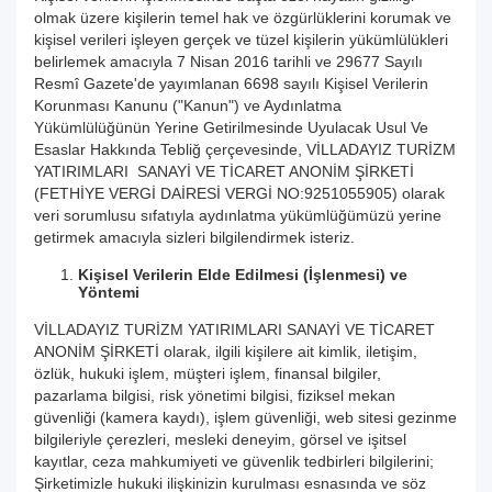
olmak üzere kişilerin temel hak ve özgürlüklerini korumak ve
kişisel verileri işleyen gerçek ve tüzel kişilerin yükümlülükleri
belirlemek amacıyla 7 Nisan 2016 tarihli ve 29677 Sayılı
Resmî Gazete'de yayımlanan 6698 sayılı Kişisel Verilerin
Korunması Kanunu ("Kanun") ve Aydınlatma
Yükümlülüğünün Yerine Getirilmesinde Uyulacak Usul Ve
Esaslar Hakkında Tebliğ çerçevesinde, VİLLADAYIZ TURİZM
YATIRIMLARI SANAYİ VE TİCARET ANONİM ŞİRKETİ
(FETHİYE VERGİ DAİRESİ VERGİ NO:9251055905) olarak
veri sorumlusu sıfatıyla aydınlatma yükümlüğümüzü yerine
getirmek amacıyla sizleri bilgilendirmek isteriz.
Kişisel Verilerin Elde Edilmesi (İşlenmesi) ve
Yöntemi
VİLLADAYIZ TURİZM YATIRIMLARI SANAYİ VE TİCARET
ANONİM ŞİRKETİ olarak, ilgili kişilere ait kimlik, iletişim,
özlük, hukuki işlem, müşteri işlem, finansal bilgiler,
pazarlama bilgisi, risk yönetimi bilgisi, fiziksel mekan
güvenliği (kamera kaydı), işlem güvenliği, web sitesi gezinme
bilgileriyle çerezleri, mesleki deneyim, görsel ve işitsel
kayıtlar, ceza mahkumiyeti ve güvenlik tedbirleri bilgilerini;
Şirketimizle hukuki ilişkinizin kurulması esnasında ve söz