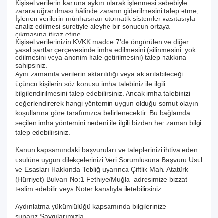
Kişisel verilerin kanuna aykırı olarak işlenmesi sebebiyle
zarara uğranılması hâlinde zararın giderilmesini talep etme,
İşlenen verilerin münhasıran otomatik sistemler vasıtasıyla
analiz edilmesi suretiyle aleyhe bir sonucun ortaya
çıkmasına itiraz etme
Kişisel verilerinizin KVKK madde 7'de öngörülen ve diğer
yasal şartlar çerçevesinde imha edilmesini (silinmesini, yok
edilmesini veya anonim hale getirilmesini) talep hakkına
sahipsiniz.
Aynı zamanda verilerin aktarıldığı veya aktarılabileceği
üçüncü kişilerin söz konusu imha talebiniz ile ilgili
bilgilendirilmesini talep edebilirsiniz. Ancak imha talebinizi
değerlendirerek hangi yöntemin uygun olduğu somut olayın
koşullarına göre tarafımızca belirlenecektir. Bu bağlamda
seçilen imha yöntemini nedeni ile ilgili bizden her zaman bilgi
talep edebilirsiniz.
Kanun kapsamındaki başvuruları ve taleplerinizi ihtiva eden
usulüne uygun dilekçelerinizi Veri Sorumlusuna Başvuru Usul
ve Esasları Hakkında Tebliğ uyarınca Çiftlik Mah. Atatürk
(Hürriyet) Bulvarı No:1 Fethiye/Muğla adresimize bizzat
teslim edebilir veya Noter kanalıyla iletebilirsiniz.
Aydınlatma yükümlülüğü kapsamında bilgilerinize
sunarız.Saygılarımızla,