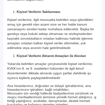
Kişisel Verilerin Saklanması
Kişisel verileriniz, ilgili mevzuatta belirtilen veya işlendikleri
amaç için gerekli olan azami süre ve her halde kanuni
zamanaşımı süreleri kadar muhafaza edilecektir. Başka bir
gerekçe veya hukuki sebep olmaması ve sözleşmelerden
kaynaklı zorunlulukların ortadan kalkması halinde işlenme
amaçları ortadan kalkan kişisel veriler silinmekte, yok
edilmekte veya anonim hale getirilmektedir.
Kişisel Verilerin Aktarım Amaçları ile Alıcıları
Yukarıda belirtilen amaçlar çerçevesinde kişisel verileriniz,
KVKK’nın 8. ve 9. maddeleri hükümleri ile ilgili ikincil
düzenlemeler dikkate alınarak uygun şartlar dahilinde şu
üçüncü kişilerle paylaşılabilmektedir:
Ana hissedarımız, doğrudan ve dolaylı iştiraklerimiz, ana
hissedarımızın iştirakleri, bağlı ortaklıkları,
Mevzuatın izin verdiği hallerde faaliyetlerimizi yürütmek ve
meşru menfaatlerimizin teminine yönelik hizmet aldığımız, iş
birliği yaptığımız; avukatlar, danışmanlar, destek hizmeti
kuruluşları ve bağımsız denetim şirketleri,