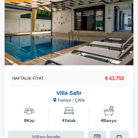
₺ 43.750
HAFTALIK FİYAT
Villa Safir
Fethiye / Çiftlik
8Kişi
4Yatak
4Banyo
Villayı İncele