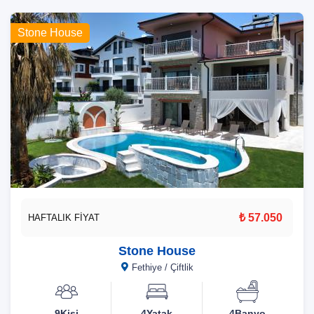
Stone House
₺ 57.050
HAFTALIK FİYAT
Stone House
Fethiye / Çiftlik
9Kişi
4Yatak
4Banyo