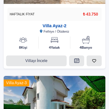
₺ 43.750
HAFTALIK FİYAT
Villa Ayaz-2
Fethiye / Ölüdeniz
8Kişi
4Yatak
4Banyo
Villayı İncele
Villa Ayaz-3