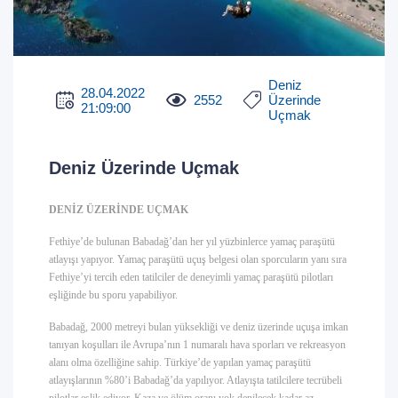
Deniz
28.04.2022
2552
Üzerinde
21:09:00
Uçmak
Deniz Üzerinde Uçmak
DENİZ ÜZERİNDE UÇMAK
Fethiye’de bulunan Babadağ’dan her yıl yüzbinlerce yamaç paraşütü
atlayışı yapıyor. Yamaç paraşütü uçuş belgesi olan sporcuların yanı sıra
Fethiye’yi tercih eden tatilciler de deneyimli yamaç paraşütü pilotları
eşliğinde bu sporu yapabiliyor.
Babadağ, 2000 metreyi bulan yüksekliği ve deniz üzerinde uçuşa imkan
tanıyan koşulları ile Avrupa’nın 1 numaralı hava sporları ve rekreasyon
alanı olma özelliğine sahip. Türkiye’de yapılan yamaç paraşütü
atlayışlarının %80’i Babadağ’da yapılıyor. Atlayışta tatilcilere tecrübeli