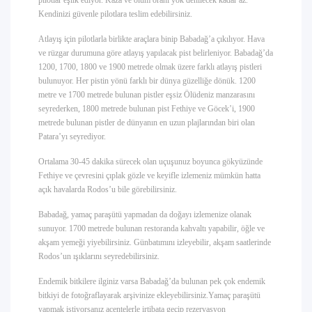
pilotlar eşlik ediyor. Kaza ve ölüm oranı yok denilecek kadar az.
Kendinizi güvenle pilotlara teslim edebilirsiniz.
Atlayış için pilotlarla birlikte araçlara binip Babadağ’a çıkılıyor. Hava
ve rüzgar durumuna göre atlayış yapılacak pist belirleniyor. Babadağ’da
1200, 1700, 1800 ve 1900 metrede olmak üzere farklı atlayış pistleri
bulunuyor. Her pistin yönü farklı bir dünya güzelliğe dönük. 1200
metre ve 1700 metrede bulunan pistler eşsiz Ölüdeniz manzarasını
seyrederken, 1800 metrede bulunan pist Fethiye ve Göcek’i, 1900
metrede bulunan pistler de dünyanın en uzun plajlarından biri olan
Patara’yı seyrediyor.
Ortalama 30-45 dakika sürecek olan uçuşunuz boyunca gökyüzünde
Fethiye ve çevresini çıplak gözle ve keyifle izlemeniz mümkün hatta
açık havalarda Rodos’u bile görebilirsiniz.
Babadağ, yamaç paraşütü yapmadan da doğayı izlemenize olanak
sunuyor. 1700 metrede bulunan restoranda kahvaltı yapabilir, öğle ve
akşam yemeği yiyebilirsiniz. Günbatımını izleyebilir, akşam saatlerinde
Rodos’un ışıklarını seyredebilirsiniz.
Endemik bitkilere ilginiz varsa Babadağ’da bulunan pek çok endemik
bitkiyi de fotoğraflayarak arşivinize ekleyebilirsiniz.
Yamaç paraşütü
yapmak istiyorsanız acentelerle irtibata geçip rezervasyon